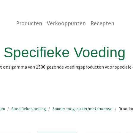
 ONS
NEEM CONTACT OP MET ONS
WINKEL
Producten
Verkooppunten
Recepten
Specifieke Voeding
it ons gamma van 1500 gezonde voedingsproducten voor speciale
ten
Specifieke voeding
Zonder toeg. suiker/met fructose
Broodbe