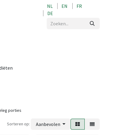
NL
EN
FR
0
DE
 diëten
leg porties
Sorteren op:
Aanbevolen