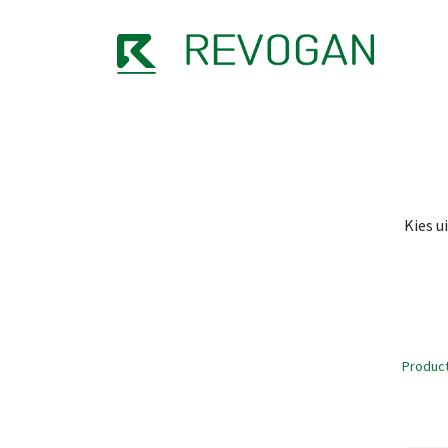
OVER
Kies u
Produc