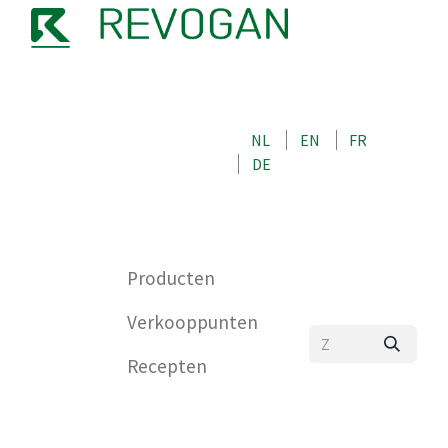
OVER ONS
NEEM CONTACT OP MET ONS
NL
EN
FR
WINKEL
DE
0
Producten
Verkooppunten
Recepten