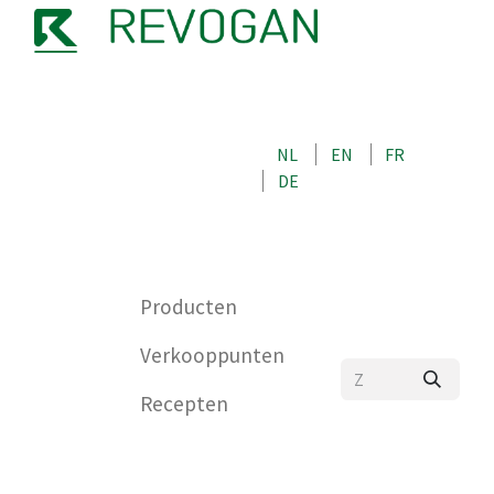
OVER ONS
NEEM CONTACT OP MET ONS
NL
EN
FR
WINKEL
DE
0
Producten
Verkooppunten
Recepten