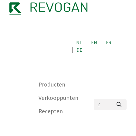
OVER ONS
NEEM CONTACT OP MET ONS
NL
EN
FR
WINKEL
DE
0
Producten
Verkooppunten
Recepten