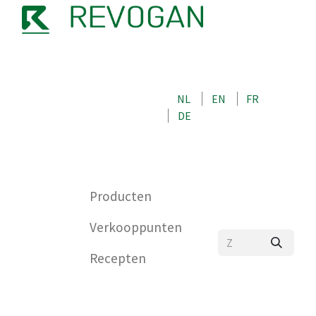
OVER ONS
NEEM CONTACT OP MET ONS
NL
EN
FR
WINKEL
DE
0
Producten
Verkooppunten
Recepten